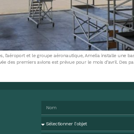
tés, l’aéroport et le groupe aéronautique, Amelia installe une 
ivée des premiers avions est prévue pour le mois d’avril. Des pa