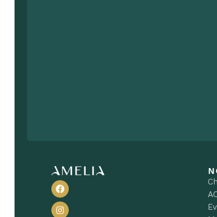
N
Ch
A
Ev