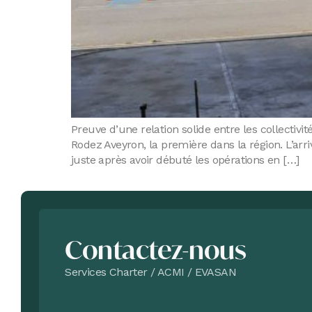
Preuve d’une relation solide entre les collectivi
Rodez Aveyron, la première dans la région. L’arr
juste après avoir débuté les opérations en […]
Contactez-nous
Services Charter / ACMI / EVASAN