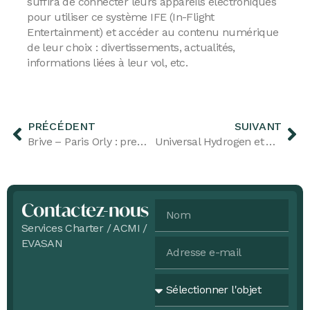
suffira de connecter leurs appareils électroniques
pour utiliser ce système IFE (In-Flight
Entertainment) et accéder au contenu numérique
de leur choix : divertissements, actualités,
informations liées à leur vol, etc.
PRÉCÉDENT
SUIVANT
Brive – Paris Orly : premier vol opéré sous la marque Amelia
Universal Hydrogen et Amelia (by Regourd Aviation) signent un protocole d’accord et amorcent ensemble la décarbonation du transport aérien régional en France
Contactez-nous
Services Charter / ACMI /
EVASAN